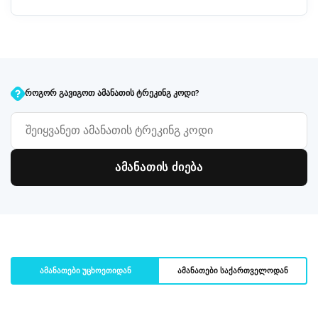
ᲠᲝᲒᲝᲠ ᲒᲐᲕᲘᲒᲝᲗ ᲐᲛᲐᲜᲐᲗᲘᲡ ᲢᲠᲔᲙᲘᲜᲒ ᲙᲝᲓᲘ?
ამანათები უცხოეთიდან
ამანათები საქართველოდან