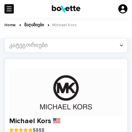
Skip
to
main
content
Home
მაღაზიები
Michael Kors
Breadcrumb
ᲙᲐᲢᲔᲒᲝᲠᲘᲔᲑᲘ
Michael Kors
$
$
$
$