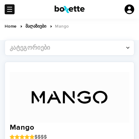
Skip
to
main
content
Home
მაღაზიები
Mango
Breadcrumb
ᲙᲐᲢᲔᲒᲝᲠᲘᲔᲑᲘ
Mango
$
$
$
$