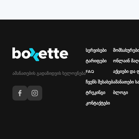
Подвал
სერვისები
Подвал
მომსახურები
Основная
Меню
ტარიფები
ონლაინ მაღ
навигация
справа
FAQ
აქციები და
ამანათების გადაზიდვის ხელოვნება
ჩვენს შესახებ
ამანათები 
ტრეკინგი
ბლოგი
კონტაქტები