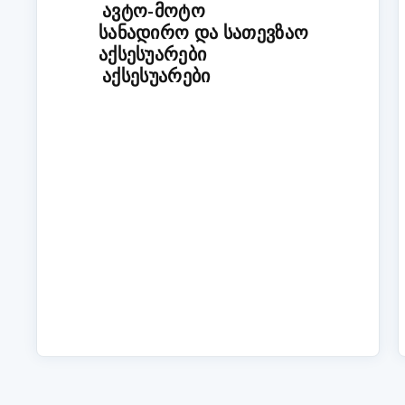
ᲐᲕᲢᲝ-ᲛᲝᲢᲝ
ᲡᲐᲜᲐᲓᲘᲠᲝ ᲓᲐ ᲡᲐᲗᲔᲕᲖᲐᲝ
ᲐᲥᲡᲔᲡᲣᲐᲠᲔᲑᲘ
ᲐᲥᲡᲔᲡᲣᲐᲠᲔᲑᲘ