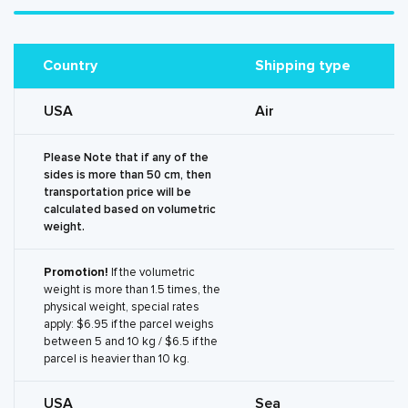
Country
Shipping type
USA
Air
Please Note that if any of the
sides is more than 50 cm, then
transportation price will be
calculated based on volumetric
weight.
Promotion!
If the volumetric
weight is more than 1.5 times, the
physical weight, special rates
apply: $6.95 if the parcel weighs
between 5 and 10 kg / $6.5 if the
parcel is heavier than 10 kg.
USA
Sea