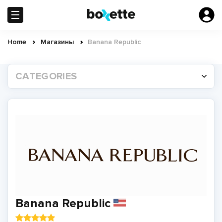
Skip
to
main
content
Home
Магазины
Banana Republic
Breadcrumb
CATEGORIES
Banana Republic