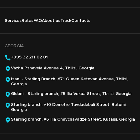
Подвал
Services
Rates
FAQ
About us
Track
Contacts
Основная
навигация
GEORGIA
+995 32 211 02 01
Vazha Pshavela Avenue 4, Tbilisi, Georgia
Isani - Starling Branch, #71 Queen Ketevan Avenue, Tbilisi,
Georgia
Gldani - Starling branch, #5 Ilia Vekua Street, Tbilisi, Georgia
Starling branch, #10 Demetre Tavdadebuli Street, Batumi,
Georgia
Starling branch, #6 Ilia Chavchavadze Street, Kutaisi, Georgia