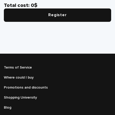
Total cost:
0
$
Register
Подвал
Terms of Service
Меню
справа
Where could I buy
Promotions and discounts
Shopping University
Blog