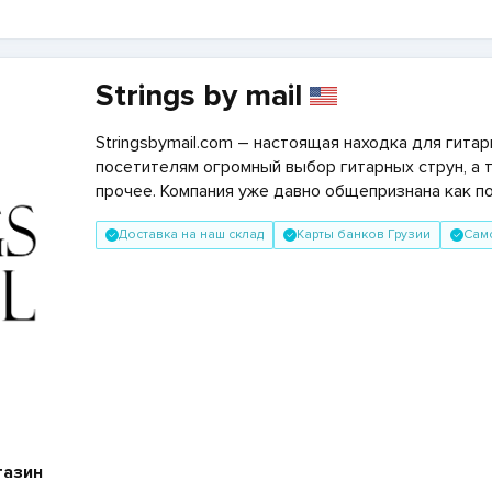
Strings by mail
Stringsbymail
.
com
– настоящая находка для гитар
посетителям огромный выбор гитарных струн, а т
прочее. Компания уже давно общепризнана как по
Доставка на наш склад
Карты банков Грузии
Сам
газин