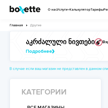
Перейти
Основная
к
О нас
Услуги
Калькулятор
Тарифы
Ре
навигация
основному
содержанию
Главная
Другие
Строка
навигации
აკრძალული ნივთები
Вз
Подробнее
В случае если ваш магазин не представлен в данном спи
КАТЕГОРИИ
ВСЕ МАГАЗИНЫ