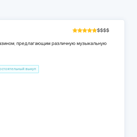
$
$
$
$
агазином, предлагающим различную музыкальную
остоятельный выкуп