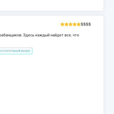
$
$
$
$
рабанщиков
.
Здесь каждый найдет все, что
остоятельный выкуп