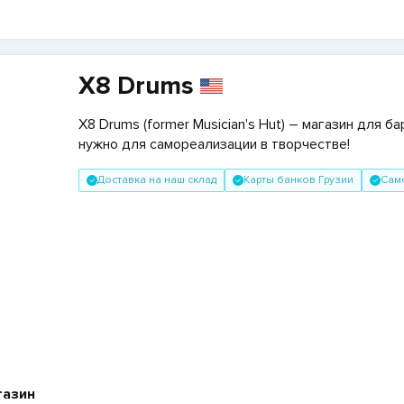
X8 Drums
X8 Drums (former Musician's Hut) –
магазин
для
ба
нужно для самореализации в творчестве!
Доставка на наш склад
Карты банков Грузии
Сам
газин