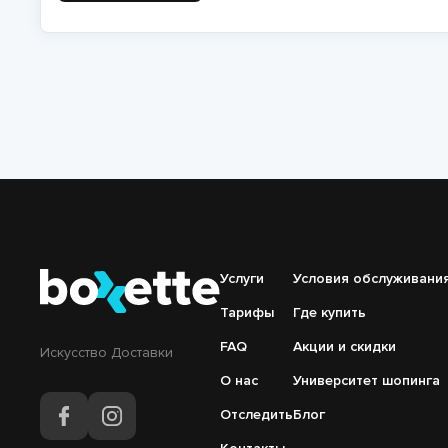
Нумерация
страниц
Подвал
Услуги
Подвал
Условия обслуживани
Основная
Меню
Тарифы
Где купить
навигация
справа
FAQ
Акции и скидки
Искусство Доставки
О нас
Университет шопинга
Отследить
Блог