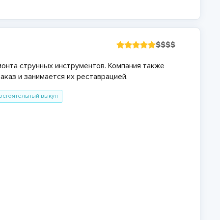
$
$
$
$
монта струнных инструментов. Компания также
каз и занимается их реставрацией.
остоятельный выкуп