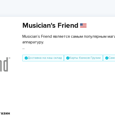
Musician's Friend
Musician’s Friend является самым популярным м
аппаратуру.
...
Доставка на наш склад
Карты банков Грузии
Сам
газин