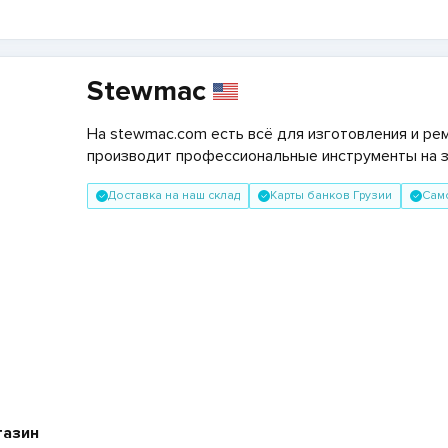
Stewmac
На stewmac.com есть всё для изготовления и ре
производит профессиональные инструменты на за
Доставка на наш склад
Карты банков Грузии
Сам
газин