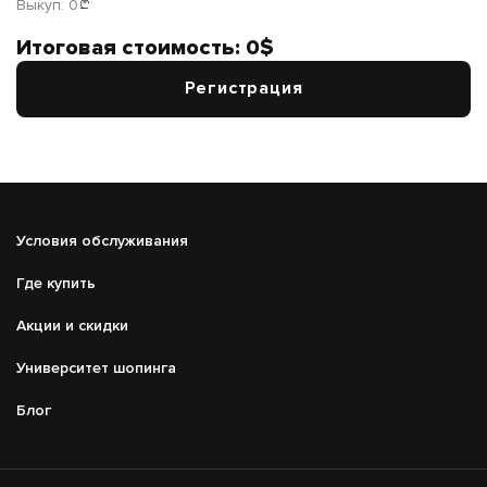
Выкуп:
0
Итоговая стоимость:
0
$
Регистрация
Подвал
Условия обслуживания
Меню
справа
Где купить
Акции и скидки
Университет шопинга
Блог