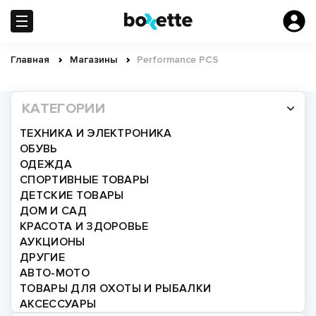
Перейти
к
основному
содержанию
Главная
Магазины
Performance PCS
Строка
навигации
КАТЕГОРИИ
ТЕХНИКА И ЭЛЕКТРОНИКА
ОБУВЬ
ОДЕЖДА
СПОРТИВНЫЕ ТОВАРЫ
ДЕТСКИЕ ТОВАРЫ
ДОМ И САД
КРАСОТА И ЗДОРОВЬЕ
АУКЦИОНЫ
ДРУГИЕ
АВТО-МОТО
ТОВАРЫ ДЛЯ ОХОТЫ И РЫБАЛКИ
АКСЕССУАРЫ