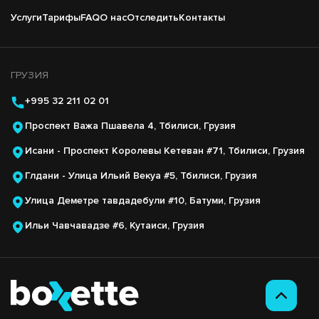
Подвал
Услуги
Тарифы
FAQ
О нас
Отследить
Контакты
Основная
навигация
ГРУЗИЯ
+995 32 211 02 01
Проспект Важа Пшавела 4, Тбилиси, Грузия
Исани - Проспект Королевы Кетеван #71, Тбилиси, Грузия
Глдани - Улица Ильий Векуа #5, Тбилиси, Грузия
Улица Деметре тавдадебули #10, Батуми, Грузия
Ильи Чавчавадзе #6, Кутаиси, Грузия