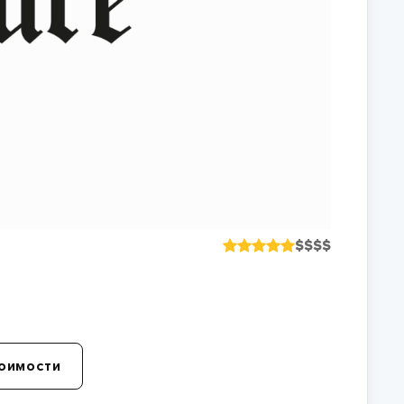
$
$
$
$
оимости