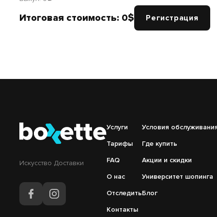
Итоговая стоимость:
0
$
Регистрация
Подвал
Услуги
Подвал
Условия обслуживани
Основная
Меню
Тарифы
Где купить
навигация
справа
FAQ
Акции и скидки
Искусство Доставки
О нас
Университет шопинга
Отследить
Блог
Контакты