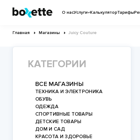
Перейти
Основная
к
О нас
Услуги
Калькулятор
Тарифы
Ре
навигация
основному
содержанию
Главная
Магазины
Juicy Couture
Строка
навигации
КАТЕГОРИИ
ВСЕ МАГАЗИНЫ
ТЕХНИКА И ЭЛЕКТРОНИКА
ОБУВЬ
ОДЕЖДА
СПОРТИВНЫЕ ТОВАРЫ
ДЕТСКИЕ ТОВАРЫ
ДОМ И САД
КРАСОТА И ЗДОРОВЬЕ