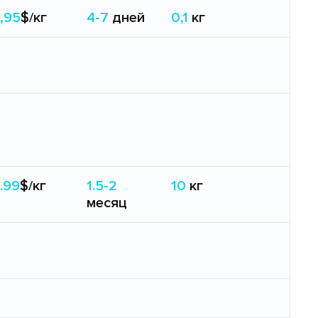
,95
$/кг
4-7
дней
0,1
кг
.99
$/кг
1.5-2
10
кг
месяц